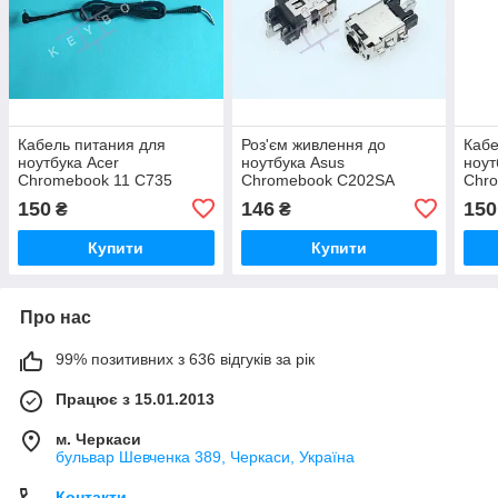
Кабель питания для
Роз'єм живлення до
Кабе
ноутбука Acer
ноутбука Asus
ноут
Chromebook 11 C735
Chromebook C202SA
Chro
150
146
150
₴
₴
Купити
Купити
Про нас
99% позитивних з 636 відгуків за рік
Працює з 15.01.2013
м. Черкаси
бульвар Шевченка 389, Черкаси, Україна
Контакти