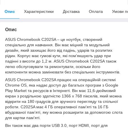
Опис
Характеристики
Доставка
Оплата
Умови п
Опис
ASUS Chromebook C202SA – це ноутбук, створений
спеціально для навчання. Він має міцний та модульний
дизайн, який захищає його від падінь, ударів та розлитих
рідин. Корпус має гумові кути, які пом'якшують удар при
падінні з висоти до 1,2 м. ASUS Chromebook C202SA також
легко обслуговувати та ремонтувати, оскільки його
компоненти можна замінювати без спеціальних інструментів.
ASUS Chromebook C202SA працює на операційній системі
Chrome OS, яка надає доступ до багатьох програм з Google
Play Market та ресурсів в Інтернеті. Він має 11,6-дюймовий
екран з роздільною здатністю 1366 x 768 пікселів, який можна
відкрити на 180 градусів для зручного перегляду та спільної
роботи. C202SA має 4 ГБ оперативної пам'яті та 16 ГБ
вбудованої пам'яті, яку можна розширити за допомогою слота
для картки пам'яті.
Він також має два порти USB 3.0, порт HDMI, порт для