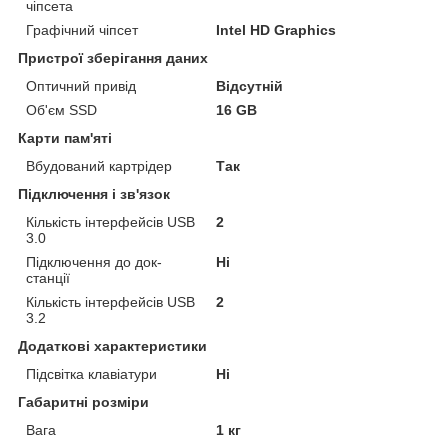
чіпсета
Графічний чіпсет
Intel HD Graphics
Пристрої зберігання даних
Оптичний привід
Відсутній
Об'єм SSD
16 GB
Карти пам'яті
Вбудований картрідер
Так
Підключення і зв'язок
Кількість інтерфейсів USB
2
3.0
Підключення до док-
Ні
станції
Кількість інтерфейсів USB
2
3.2
Додаткові характеристики
Підсвітка клавіатури
Ні
Габаритні розміри
Вага
1 кг