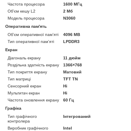
Частота процесора
1600 МГц
Об'єм кешу L2
2 Мб
Модель процесора
N3060
Оперативна пам'ять
Об'єм оперативної пам'яті
4096 MB
Тип оперативної пам'яті
LPDDR3
Екран
Діагональ екрану
11 дюйм
Роздільна здатність екрану
1366×768
Тип покриття екрану
Матовий
Тип матриці
TFT TN
Сенсорний екран
Ні
Мультитач екран
Ні
Частота оновлення екрану
60 Гц
Графіка
Тип графічного
Інтегрований
контролера
Виробник графічного
Intel