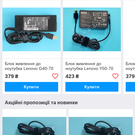
Блок живлення до
Блок живлення до
Блок
ноутубка Lenovo G40-70
ноутубка Lenovo Y50-70
ноут
379
423
379
₴
₴
Купити
Купити
Акційні пропозиції та новинки