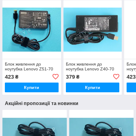
Блок живлення до
Блок живлення до
Блок
ноутубка Lenovo Z51-70
ноутубка Lenovo Z40-70
ноут
423
379
423
₴
₴
Купити
Купити
Акційні пропозиції та новинки