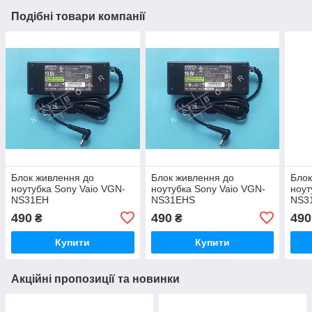
Подібні товари компанії
Блок живлення до
Блок живлення до
Блок
ноутубка Sony Vaio VGN-
ноутубка Sony Vaio VGN-
ноут
NS31EH
NS31EHS
NS3
490
490
490
₴
₴
Купити
Купити
Акційні пропозиції та новинки