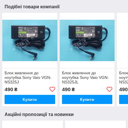
Подібні товари компанії
Блок живлення до
Блок живлення до
Блок
ноутубка Sony Vaio VGN-
ноутубка Sony Vaio VGN-
ноут
NS325J
NS325JL
NS3
490
490
490
₴
₴
Купити
Купити
Акційні пропозиції та новинки