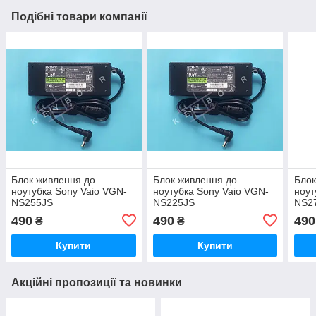
Подібні товари компанії
Блок живлення до
Блок живлення до
Блок
ноутубка Sony Vaio VGN-
ноутубка Sony Vaio VGN-
ноут
NS255JS
NS225JS
NS2
490
490
490
₴
₴
Купити
Купити
Акційні пропозиції та новинки