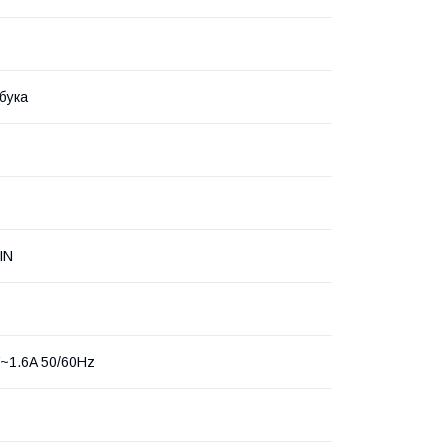
бука
IN
~1.6A 50/60Hz