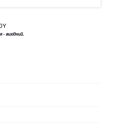
00Y
 - вихідний.