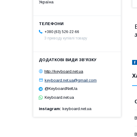
Україна
+380 (63) 526-22-66
З
З приводу купівлі товару
http://keyboard.net.ua
Х
keyboard.net.ua@gmail.com
@KeyboardNetUa
Keyboard.net.ua
instagram
keyboard.net.ua
В
В