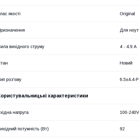
лас якості
Original
ризначення
Для ноут
ила вихідного струму
4 - 4.9 А
Стан
Новий
ип роз'єму
6.5х4.4-P
Користувальницькі характеристики
хідна напруга
100-240V
ихідний потужність (Вт)
92