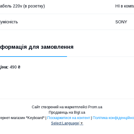
абель 220v (в розетку)
НІ в комп
умісність
SONY
нформація для замовлення
іна:
490 ₴
Сайт створений на маркетплейсі
Prom.ua
Продавець на Bigl.ua
Інтернет-магазин *Keyboard* |
Поскаржитися на контент
|
Політика конфіденційно
Select Language
▼