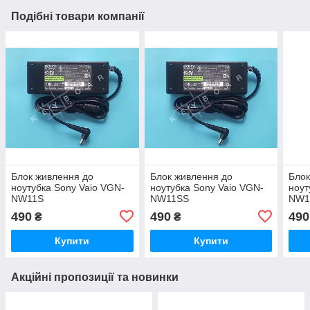
Подібні товари компанії
Блок живлення до
Блок живлення до
Блок
ноутубка Sony Vaio VGN-
ноутубка Sony Vaio VGN-
ноут
NW11S
NW11SS
NW1
490
490
490
₴
₴
Купити
Купити
Акційні пропозиції та новинки