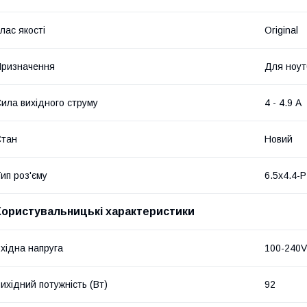
лас якості
Original
ризначення
Для ноут
ила вихідного струму
4 - 4.9 А
Стан
Новий
ип роз'єму
6.5х4.4-P
Користувальницькі характеристики
хідна напруга
100-240V
ихідний потужність (Вт)
92