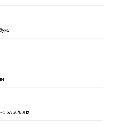
бука
IN
~1.6A 50/60Hz