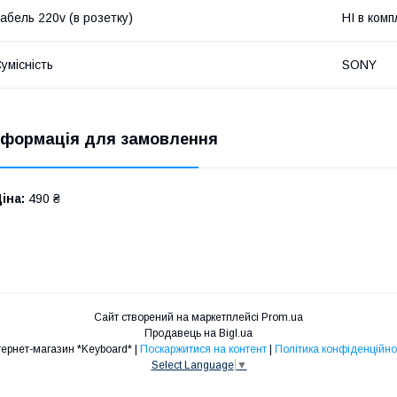
абель 220v (в розетку)
НІ в комп
умісність
SONY
нформація для замовлення
іна:
490 ₴
Сайт створений на маркетплейсі
Prom.ua
Продавець на Bigl.ua
Інтернет-магазин *Keyboard* |
Поскаржитися на контент
|
Політика конфіденційно
Select Language
▼