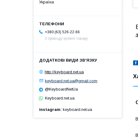
Україна
+380 (63) 526-22-66
З
З приводу купівлі товару
http://keyboard.net.ua
Х
keyboard.net.ua@gmail.com
@KeyboardNetUa
Keyboard.net.ua
instagram
keyboard.net.ua
В
В