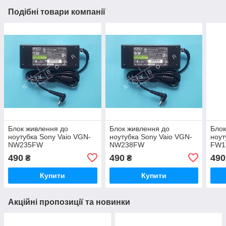
Подібні товари компанії
Блок живлення до
Блок живлення до
Блок
ноутубка Sony Vaio VGN-
ноутубка Sony Vaio VGN-
ноут
NW235FW
NW238FW
FW1
490
490
490
₴
₴
Купити
Купити
Акційні пропозиції та новинки